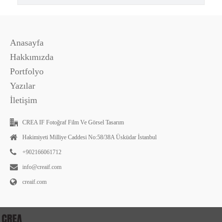
Anasayfa
Hakkımızda
Portfolyo
Yazılar
İletişim
CREA IF Fotoğraf Film Ve Görsel Tasarım
Hakimiyeti Milliye Caddesi No:58/38A Üsküdar İstanbul
+902166061712
info@creaif.com
creaif.com