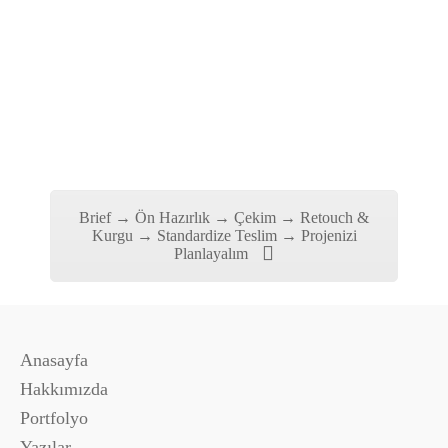
MİMARİ ÇEKİM
MIMARI ÇEKIM
Brief → Ön Hazırlık → Çekim → Retouch &
Kurgu → Standardize Teslim → Projenizi
Planlayalım
Anasayfa
Hakkımızda
Portfolyo
Yazılar