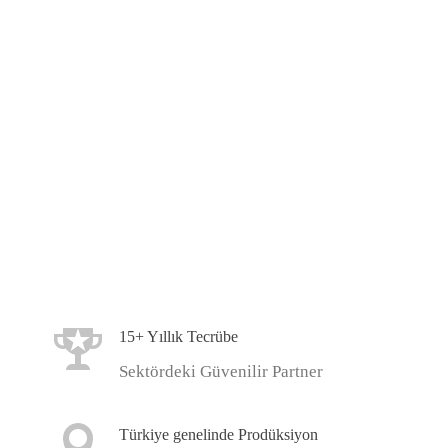
Markaların üretimden yönetime uzanan hikâyelerini
uluslararası standartta fotoğraf ve filme
dönüştürüyoruz.
15+ Yıllık Deneyim · Gittings Global Türkiye Çözüm
Ortağı · Türkiye Geneli Prodüksiyon ·
Standartlaştırılmış Teslim Süreci.
TEKLİF AL
15+ Yıllık Tecrübe
Sektördeki Güvenilir Partner
Türkiye genelinde Prodüksiyon