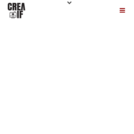
Endüstriyel, Mimari ve
Kurumsal Çekimlerde
Güçlü İşbirliği