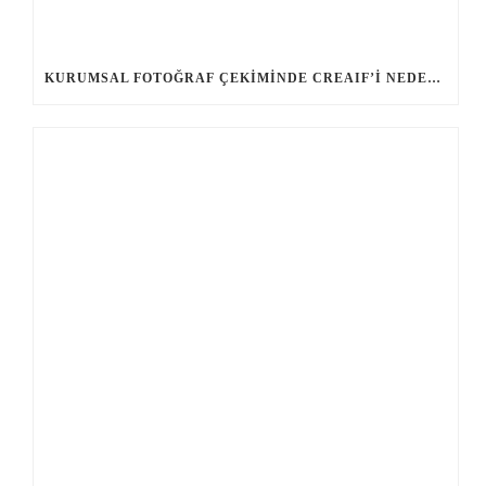
KURUMSAL FOTOĞRAF ÇEKIMINDE CREAIF’I NEDEN TERCIH ETMELISINIZ?