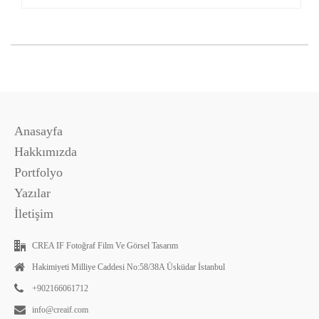
Anasayfa
Hakkımızda
Portfolyo
Yazılar
İletişim
CREA IF Fotoğraf Film Ve Görsel Tasarım
Hakimiyeti Milliye Caddesi No:58/38A Üsküdar İstanbul
+902166061712
info@creaif.com