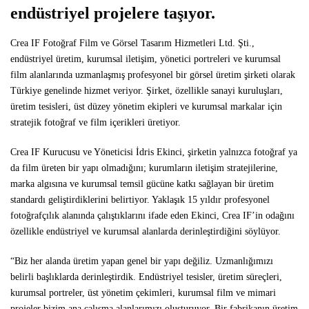
endüstriyel projelere taşıyor.
Crea IF Fotoğraf Film ve Görsel Tasarım Hizmetleri Ltd. Şti.,
endüstriyel üretim, kurumsal iletişim, yönetici portreleri ve kurumsal
film alanlarında uzmanlaşmış profesyonel bir görsel üretim şirketi olarak
Türkiye genelinde hizmet veriyor. Şirket, özellikle sanayi kuruluşları,
üretim tesisleri, üst düzey yönetim ekipleri ve kurumsal markalar için
stratejik fotoğraf ve film içerikleri üretiyor.
Crea IF Kurucusu ve Yöneticisi İdris Ekinci, şirketin yalnızca fotoğraf ya
da film üreten bir yapı olmadığını; kurumların iletişim stratejilerine,
marka algısına ve kurumsal temsil gücüne katkı sağlayan bir üretim
standardı geliştirdiklerini belirtiyor. Yaklaşık 15 yıldır profesyonel
fotoğrafçılık alanında çalıştıklarını ifade eden Ekinci, Crea IF’in odağını
özellikle endüstriyel ve kurumsal alanlarda derinleştirdiğini söylüyor.
“Biz her alanda üretim yapan genel bir yapı değiliz. Uzmanlığımızı
belirli başlıklarda derinleştirdik. Endüstriyel tesisler, üretim süreçleri,
kurumsal portreler, üst yönetim çekimleri, kurumsal film ve mimari
projeler bizim ana çalışma alanlarımızı oluşturuyor. Bir fabrikanın üretim