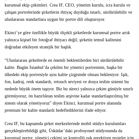
kurumsal ekip çekimleri. Crea IF, CEO, yönetim kurulu, icra kurulu ve
çalışan portrelerinde şirketlerin ihtiyaç duyduğu tutarlı, sürdürülebilir ve
uluslararası standartlara uygun bir portre dili oluşturuyor.
Ekinci’ye göre özellikle büyük ölçekli şirketlerde kurumsal portre artık
yalnızca kişisel bir fotoğraf ihtiyacı değil; şirketin temsil kalitesini
doğrudan etkileyen stratejik bir başlık.
“Uluslararası şirketlerde en önemli beklentilerden biri sürdürülebilir
kalite. Bugün İstanbul’da çekilen bir yönetici portresinin, başka bir
ülkedeki ekip portresiyle aynı kalite çizgisinde olması bekleniyor. Işık,
fon, kadraj, renk standardı, retouch seviyesi ve dosya teslim sistemi bu
nedenle büyük önem taşıyor. Biz bu süreci yalnızca çekim günüyle sınırlı
görmüyoruz; ön hazırlıktan teslim arşivine kadar standartlaştırılmış bir
sistem olarak yönetiyoruz” diyen Ekinci, kurumsal portre alanında
premium bir kalite standardı hedeflediklerini ifade ediyor.
Crea IF, bu kapsamda şirket merkezlerinde mobil stüdyo kurulumları
gerçekleştirebildiği gibi, Üsküdar’daki profesyonel stüdyosunda da
kurumsal portre, yönetici çekimi ve kontrollü ışık gerektiren projeler için