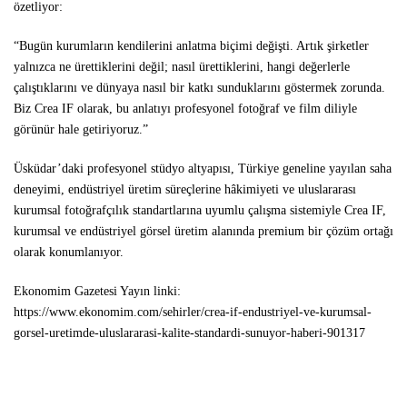
özetliyor:
“Bugün kurumların kendilerini anlatma biçimi değişti. Artık şirketler
yalnızca ne ürettiklerini değil; nasıl ürettiklerini, hangi değerlerle
çalıştıklarını ve dünyaya nasıl bir katkı sunduklarını göstermek zorunda.
Biz Crea IF olarak, bu anlatıyı profesyonel fotoğraf ve film diliyle
görünür hale getiriyoruz.”
Üsküdar’daki profesyonel stüdyo altyapısı, Türkiye geneline yayılan saha
deneyimi, endüstriyel üretim süreçlerine hâkimiyeti ve uluslararası
kurumsal fotoğrafçılık standartlarına uyumlu çalışma sistemiyle Crea IF,
kurumsal ve endüstriyel görsel üretim alanında premium bir çözüm ortağı
olarak konumlanıyor.
Ekonomim Gazetesi Yayın linki:
https://www.ekonomim.com/sehirler/crea-if-endustriyel-ve-kurumsal-
gorsel-uretimde-uluslararasi-kalite-standardi-sunuyor-haberi-901317